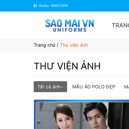
Hotline: 0909355698
TRAN
Trang chủ
/
Thư viện ảnh
THƯ VIỆN ẢNH
Tất cả ảnh
MẪU ÁO POLO ĐẸP
M