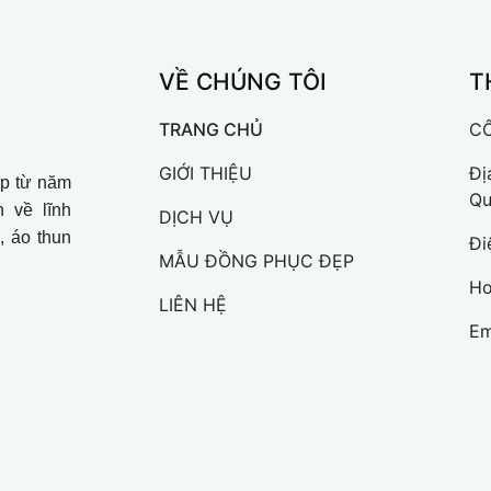
VỀ CHÚNG TÔI
T
TRANG CHỦ
CÔ
GIỚI THIỆU
Đị
ập từ năm
Qu
 về lĩnh
DỊCH VỤ
, áo thun
Đi
MẪU ĐỒNG PHỤC ĐẸP
Ho
LIÊN HỆ
Em