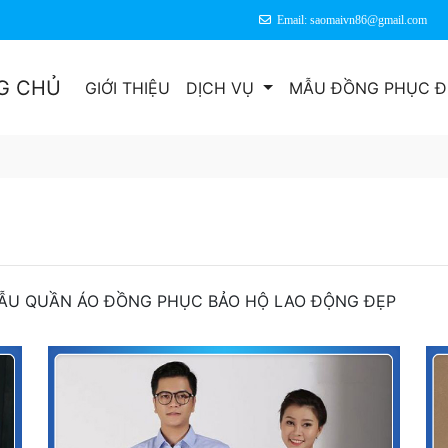
Email: saomaivn86@gmail.com
G CHỦ
GIỚI THIỆU
DỊCH VỤ
MẪU ĐỒNG PHỤC Đ
ẪU QUẦN ÁO ĐỒNG PHỤC BẢO HỘ LAO ĐỘNG ĐẸP