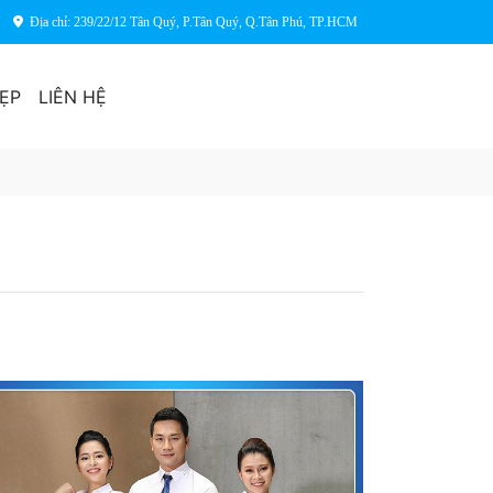
Địa chỉ: 239/22/12 Tân Quý, P.Tân Quý, Q.Tân Phú, TP.HCM
ẸP
LIÊN HỆ