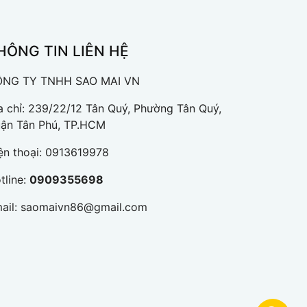
HÔNG TIN LIÊN HỆ
NG TY TNHH SAO MAI VN
a chỉ: 239/22/12 Tân Quý, Phường Tân Quý,
ận Tân Phú, TP.HCM
ện thoại:
0913619978
tline:
0909355698
ail:
saomaivn86@gmail.com